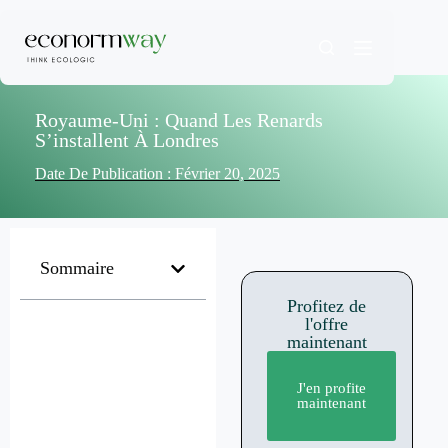
Royaume-Uni : Quand Les Renards
S’installent À Londres
Date De Publication :
Février 20, 2025
Sommaire
Profitez de
l'offre
maintenant
J'en profite
maintenant