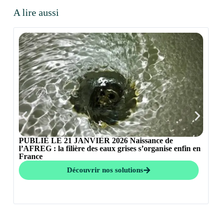
A lire aussi
PUBLIÉ LE 21 JANVIER 2026 Naissance de
l’AFREG : la filière des eaux grises s’organise enfin en
France
Au
a 
Découvrir nos solutions
F