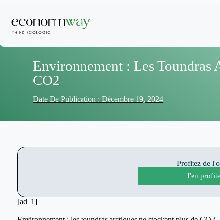
Environnement : Les Toundras A
CO2
Date De Publication :
Décembre 19, 2024
Profitez de l'
J'en profi
[ad_1]
Environnement : les toundras arctiques ne stockent plus de CO2