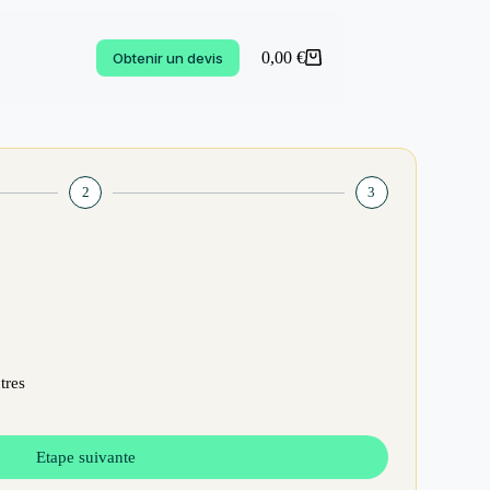
0,00
€
Obtenir un devis
2
3
tres
Etape suivante