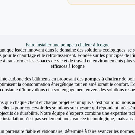
Faire installer une pompe à chaleur à Icogne
ant que leader innovant dans le domaine des solutions écologiques, se sp
 pour le chauffage et le refroidissement. Fondée sur les principes de l’
 transformer les espaces de vie et de travail en environnements plus v
efficaces à Icogne
einte carbone des bâtiments en proposant des
pompes à chaleur
de poin
ptimisent la consommation énergétique tout en améliorant le confort. 
e constante d’innovations et à son engagement envers des solutions resp
ue chaque client et chaque projet est unique. C’est pourquoi nous a
s clients pour concevoir des solutions sur mesure qui répondent précisé
 objectifs de durabilité. Notre équipe d’experts combine une expertise t
e installation n’est pas seulement une avancée technologique, mais aussi
un partenaire fiable et visionnaire, déterminé à faire avancer les normes