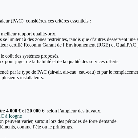
leur (PAC), considérez ces critères essentiels :
 meilleur rapport qualité-prix.
 se limitent à des zones restreintes, tandis que d’autres desservent une a
allateur certifié Reconnu Garant de l’Environnement (RGE) et QualiPAC p
t le coût des systèmes proposés.
x pour juger de la fiabilité et de la qualité des services offerts.
encé par le type de PAC (air-air, air-eau, eau-eau) et par le remplaceme
plusieurs installateurs.
ntre
4 000 € et 20 000 €,
selon l’ampleur des travaux.
PAC à Icogne
tion peuvent varier, surtout lors des périodes de forte demande.
 cléments, comme l’été ou le printemps.