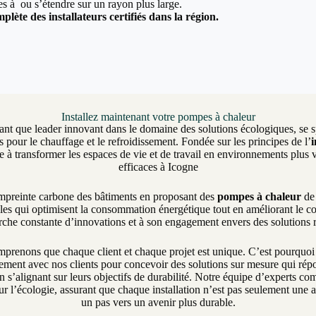
ées à ou s’étendre sur un rayon plus large.
plète des installateurs certifiés dans la région.
Installez maintenant votre pompes à chaleur
ant que leader innovant dans le domaine des solutions écologiques, se sp
 pour le chauffage et le refroidissement. Fondée sur les principes de l’
 transformer les espaces de vie et de travail en environnements plus v
efficaces à Icogne
empreinte carbone des bâtiments en proposant des
pompes à chaleur
de 
les qui optimisent la consommation énergétique tout en améliorant le c
erche constante d’innovations et à son engagement envers des solutions
enons que chaque client et chaque projet est unique. C’est pourquo
itement avec nos clients pour concevoir des solutions sur mesure qui ré
n s’alignant sur leurs objectifs de durabilité. Notre équipe d’experts c
r l’écologie, assurant que chaque installation n’est pas seulement une 
un pas vers un avenir plus durable.