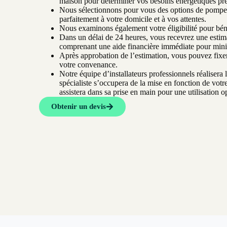
maison pour déterminer vos besoins énergétiques pré
Nous sélectionnons pour vous des options de pompes
parfaitement à votre domicile et à vos attentes.
Nous examinons également votre éligibilité pour béné
Dans un délai de 24 heures, vous recevrez une esti
comprenant une aide financière immédiate pour minimi
Après approbation de l’estimation, vous pouvez fixer 
votre convenance.
Notre équipe d’installateurs professionnels réalisera l
spécialiste s’occupera de la mise en fonction de vot
assistera dans sa prise en main pour une utilisation o
Obtenir un devis