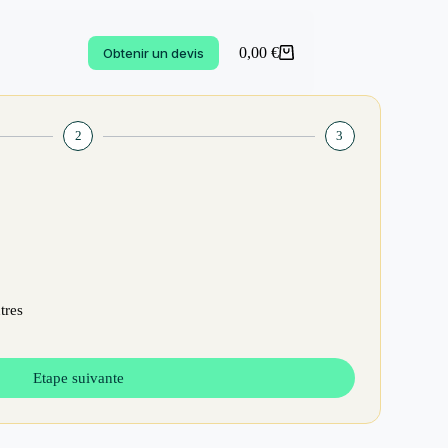
0,00
€
Obtenir un devis
2
3
tres
Etape suivante