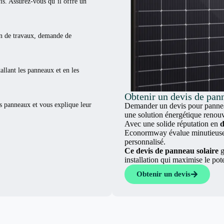
vis. Assurez-vous qu’il offre un
ion de travaux, demande de
tallant les panneaux et en les
Obtenir un devis de pann
es panneaux et vous explique leur
Demander un devis pour panneau
une solution énergétique renouv
Avec une solide réputation en
d
Econormway évalue minutieuseme
personnalisé.
Ce devis de panneau solaire
g
installation qui maximise le pot
Obtenir un devis