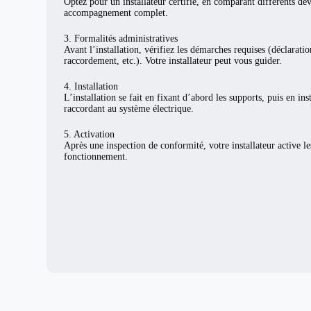
Optez pour un installateur certifié, en comparant différents de
accompagnement complet.
3. Formalités administratives
Avant l’installation, vérifiez les démarches requises (déclarat
raccordement, etc.). Votre installateur peut vous guider.
4. Installation
L’installation se fait en fixant d’abord les supports, puis en ins
raccordant au système électrique.
5. Activation
Après une inspection de conformité, votre installateur active l
fonctionnement.