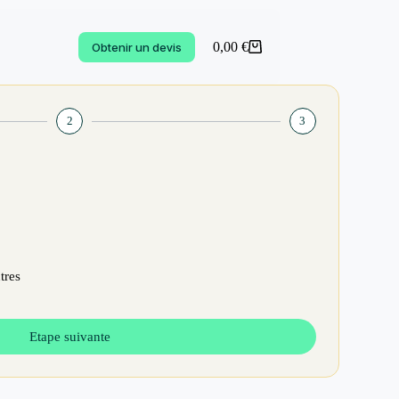
0,00
€
Obtenir un devis
2
3
tres
Etape suivante