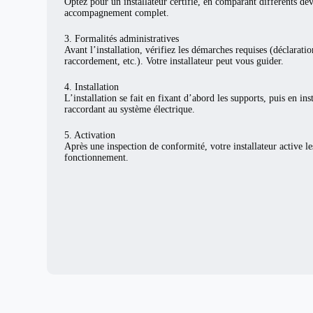
Optez pour un installateur certifié, en comparant différents de
accompagnement complet.
3. Formalités administratives
Avant l’installation, vérifiez les démarches requises (déclarat
raccordement, etc.). Votre installateur peut vous guider.
4. Installation
L’installation se fait en fixant d’abord les supports, puis en ins
raccordant au système électrique.
5. Activation
Après une inspection de conformité, votre installateur active l
fonctionnement.