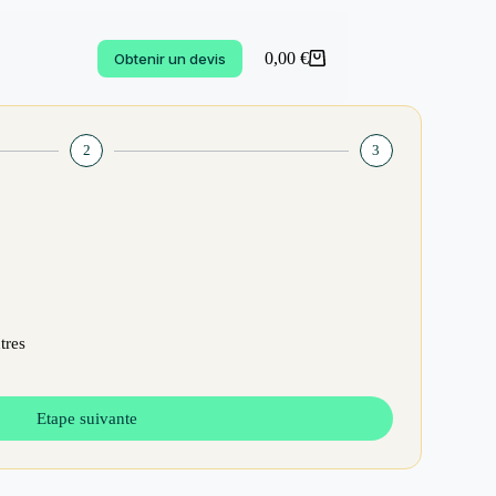
0,00
€
Obtenir un devis
2
3
tres
Etape suivante