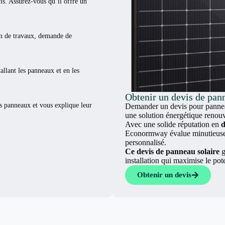
vis. Assurez-vous qu’il offre un
ion de travaux, demande de
tallant les panneaux et en les
Obtenir un devis de pann
es panneaux et vous explique leur
Demander un devis pour panneau
une solution énergétique renouv
Avec une solide réputation en
d
Econormway évalue minutieuseme
personnalisé.
Ce devis de panneau solaire
g
installation qui maximise le pot
Obtenir un devis