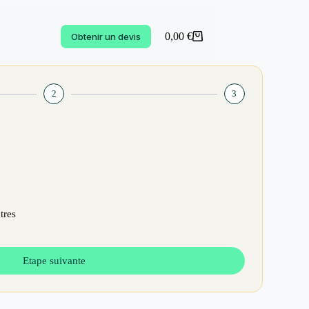
0,00
€
Obtenir un devis
2
3
tres
Etape suivante