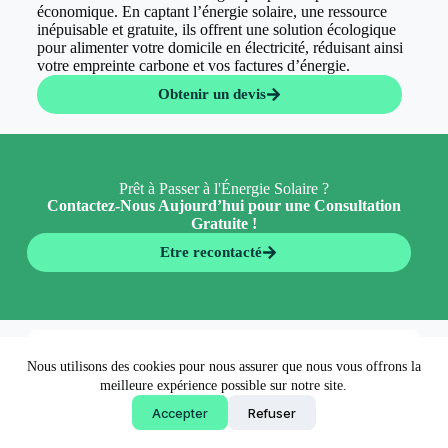
économique. En captant l’énergie solaire, une ressource
inépuisable et gratuite, ils offrent une solution écologique
pour alimenter votre domicile en électricité, réduisant ainsi
votre empreinte carbone et vos factures d’énergie.
Obtenir un devis
Prêt à Passer à l'Énergie Solaire ?
Contactez-Nous Aujourd’hui pour une Consultation
Gratuite !
Etre recontacté
En 5 minutes 👉
Nous utilisons des cookies pour nous assurer que nous vous offrons la
Obtenir un devis
meilleure expérience possible sur notre site.
Accepter
Refuser
Copyright © 2026 - EconormWay - Solutions écologiques
made by
AgenceFancy
.