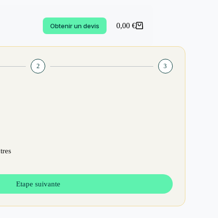
0,00
€
Obtenir un devis
2
3
tres
Etape suivante