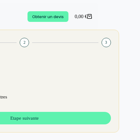
0,00
€
Obtenir un devis
2
3
tres
Etape suivante