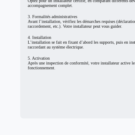
Optez pour un installateur certifié, en comparant différents de
accompagnement complet.
3. Formalités administratives
Avant l’installation, vérifiez les démarches requises (déclarat
raccordement, etc.). Votre installateur peut vous guider.
4. Installation
L’installation se fait en fixant d’abord les supports, puis en ins
raccordant au système électrique.
5. Activation
Après une inspection de conformité, votre installateur active l
fonctionnement.