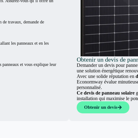
vis. Assurez-vous qu’il offre un
ion de travaux, demande de
tallant les panneaux et en les
Obtenir un devis de pann
es panneaux et vous explique leur
Demander un devis pour panneau
une solution énergétique renouv
Avec une solide réputation en
d
Econormway évalue minutieuseme
personnalisé.
Ce devis de panneau solaire
g
installation qui maximise le pot
Obtenir un devis