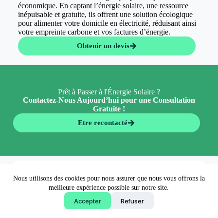
économique. En captant l’énergie solaire, une ressource
inépuisable et gratuite, ils offrent une solution écologique
pour alimenter votre domicile en électricité, réduisant ainsi
votre empreinte carbone et vos factures d’énergie.
Obtenir un devis
Prêt à Passer à l'Énergie Solaire ?
Contactez-Nous Aujourd’hui pour une Consultation
Gratuite !
Etre recontacté
En 5 minutes 👉
Nous utilisons des cookies pour nous assurer que nous vous offrons la
Obtenir un devis
meilleure expérience possible sur notre site.
Accepter
Refuser
Copyright © 2026 - EconormWay - Solutions écologiques
made by
AgenceFancy
.