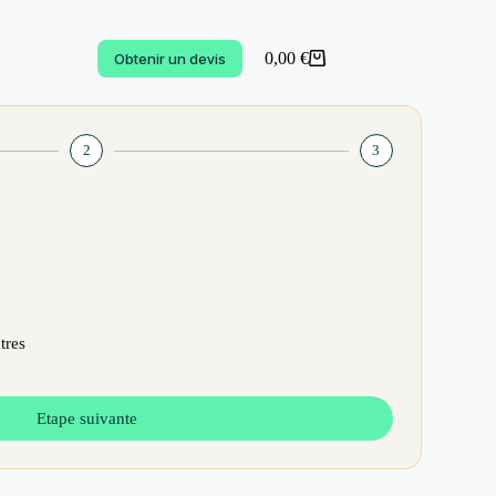
0,00
€
Obtenir un devis
2
3
tres
Etape suivante