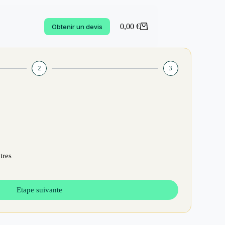
0,00
€
Obtenir un devis
2
3
tres
Etape suivante