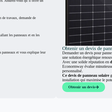
vis. Assurez-vous qu’il offre un
ion de travaux, demande de
tallant les panneaux et en les
Obtenir un devis de pan
es panneaux et vous explique leur
Demander un devis pour panneau
une solution énergétique renouv
Avec une solide réputation en
d
Econormway évalue minutieuseme
personnalisé.
Ce devis de panneau solaire
g
installation qui maximise le pot
Obtenir un devis