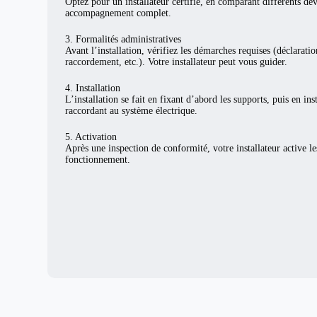
Optez pour un installateur certifié, en comparant différents de
accompagnement complet.
3. Formalités administratives
Avant l’installation, vérifiez les démarches requises (déclarat
raccordement, etc.). Votre installateur peut vous guider.
4. Installation
L’installation se fait en fixant d’abord les supports, puis en ins
raccordant au système électrique.
5. Activation
Après une inspection de conformité, votre installateur active l
fonctionnement.