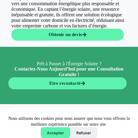
vers une consommation énergétique plus responsable et
économique. En captant l’énergie solaire, une ressource
inépuisable et gratuite, ils offrent une solution écologique
pour alimenter votre domicile en électricité, réduisant ainsi
votre empreinte carbone et vos factures d’énergie.
Obtenir un devis
Prêt à Passer à l'Énergie Solaire ?
Contactez-Nous Aujourd’hui pour une Consultation
Gratuite !
Etre recontacté
En 5 minutes 👉
Nous utilisons des cookies pour nous assurer que nous vous offrons la
Obtenir un devis
meilleure expérience possible sur notre site.
Accepter
Refuser
Copyright © 2026 - EconormWay - Solutions écologiques