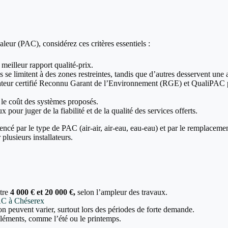
leur (PAC), considérez ces critères essentiels :
 meilleur rapport qualité-prix.
 se limitent à des zones restreintes, tandis que d’autres desservent une a
allateur certifié Reconnu Garant de l’Environnement (RGE) et QualiPAC p
t le coût des systèmes proposés.
x pour juger de la fiabilité et de la qualité des services offerts.
encé par le type de PAC (air-air, air-eau, eau-eau) et par le remplaceme
plusieurs installateurs.
ntre
4 000 € et 20 000 €,
selon l’ampleur des travaux.
PAC à Chéserex
tion peuvent varier, surtout lors des périodes de forte demande.
 cléments, comme l’été ou le printemps.