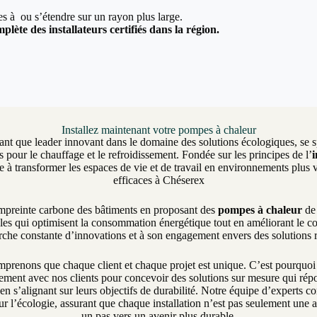
ées à ou s’étendre sur un rayon plus large.
plète des installateurs certifiés dans la région.
Installez maintenant votre pompes à chaleur
ant que leader innovant dans le domaine des solutions écologiques, se sp
 pour le chauffage et le refroidissement. Fondée sur les principes de l’
 transformer les espaces de vie et de travail en environnements plus v
efficaces à Chéserex
empreinte carbone des bâtiments en proposant des
pompes à chaleur
de 
les qui optimisent la consommation énergétique tout en améliorant le c
erche constante d’innovations et à son engagement envers des solutions
enons que chaque client et chaque projet est unique. C’est pourquo
itement avec nos clients pour concevoir des solutions sur mesure qui ré
en s’alignant sur leurs objectifs de durabilité. Notre équipe d’experts 
r l’écologie, assurant que chaque installation n’est pas seulement une 
un pas vers un avenir plus durable.