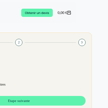
0,00
€
Obtenir un devis
2
3
tres
Etape suivante