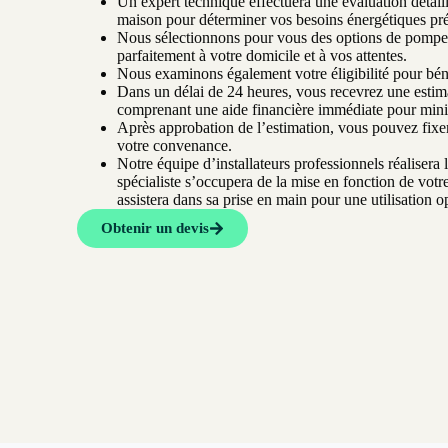
Un expert technique effectuera une évaluation détaill
maison pour déterminer vos besoins énergétiques pré
Nous sélectionnons pour vous des options de pompes
parfaitement à votre domicile et à vos attentes.
Nous examinons également votre éligibilité pour béné
Dans un délai de 24 heures, vous recevrez une esti
comprenant une aide financière immédiate pour minimi
Après approbation de l’estimation, vous pouvez fixer 
votre convenance.
Notre équipe d’installateurs professionnels réalisera l
spécialiste s’occupera de la mise en fonction de vot
assistera dans sa prise en main pour une utilisation o
Obtenir un devis