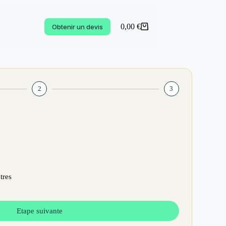
0,00
€
Obtenir un devis
2
3
tres
Etape suivante