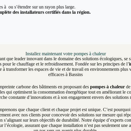
ées à ou s’étendre sur un rayon plus large.
plète des installateurs certifiés dans la région.
Installez maintenant votre pompes à chaleur
ant que leader innovant dans le domaine des solutions écologiques, se sp
 pour le chauffage et le refroidissement. Fondée sur les principes de l’
 transformer les espaces de vie et de travail en environnements plus v
efficaces à Bassins
empreinte carbone des bâtiments en proposant des
pompes à chaleur
de 
les qui optimisent la consommation énergétique tout en améliorant le c
erche constante d’innovations et à son engagement envers des solutions
enons que chaque client et chaque projet est unique. C’est pourquo
itement avec nos clients pour concevoir des solutions sur mesure qui ré
en s’alignant sur leurs objectifs de durabilité. Notre équipe d’experts c
r l’écologie, assurant que chaque installation n’est pas seulement une 
un pas vers un avenir plus durable.