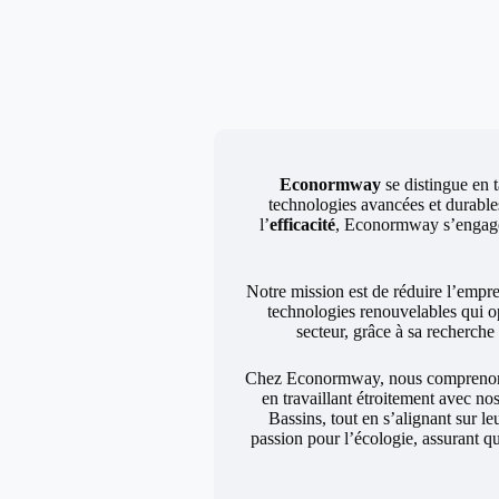
Econormway
se distingue en t
technologies avancées et durables
l’
efficacité
, Econormway s’engage à
Notre mission est de réduire l’empr
technologies renouvelables qui o
secteur, grâce à sa recherch
Chez Econormway, nous comprenons q
en travaillant étroitement avec no
Bassins, tout en s’alignant sur l
passion pour l’écologie, assurant q