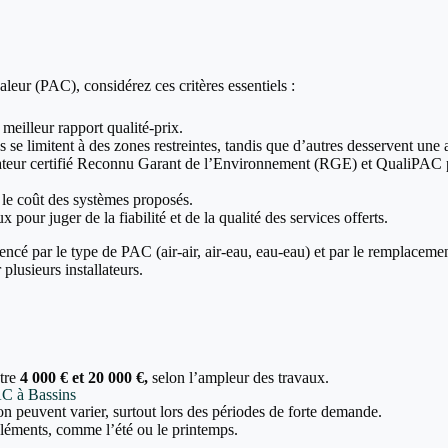
leur (PAC), considérez ces critères essentiels :
 meilleur rapport qualité-prix.
 se limitent à des zones restreintes, tandis que d’autres desservent une a
allateur certifié Reconnu Garant de l’Environnement (RGE) et QualiPAC p
t le coût des systèmes proposés.
x pour juger de la fiabilité et de la qualité des services offerts.
encé par le type de PAC (air-air, air-eau, eau-eau) et par le remplaceme
plusieurs installateurs.
ntre
4 000 € et 20 000 €,
selon l’ampleur des travaux.
PAC à Bassins
tion peuvent varier, surtout lors des périodes de forte demande.
 cléments, comme l’été ou le printemps.