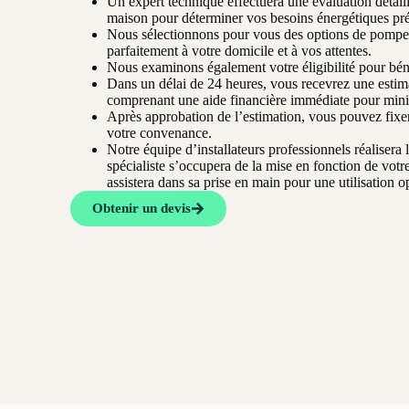
Un expert technique effectuera une évaluation détaill
maison pour déterminer vos besoins énergétiques pré
Nous sélectionnons pour vous des options de pompes
parfaitement à votre domicile et à vos attentes.
Nous examinons également votre éligibilité pour béné
Dans un délai de 24 heures, vous recevrez une esti
comprenant une aide financière immédiate pour minimi
Après approbation de l’estimation, vous pouvez fixer 
votre convenance.
Notre équipe d’installateurs professionnels réalisera l
spécialiste s’occupera de la mise en fonction de vot
assistera dans sa prise en main pour une utilisation o
Obtenir un devis