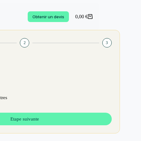
0,00
€
Obtenir un devis
2
3
tres
Etape suivante