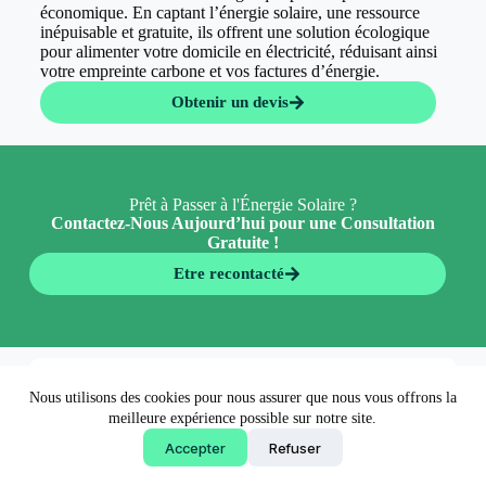
économique. En captant l’énergie solaire, une ressource
inépuisable et gratuite, ils offrent une solution écologique
pour alimenter votre domicile en électricité, réduisant ainsi
votre empreinte carbone et vos factures d’énergie.
Obtenir un devis
Prêt à Passer à l'Énergie Solaire ?
Contactez-Nous Aujourd’hui pour une Consultation
Gratuite !
Etre recontacté
En 5 minutes 👉
Nous utilisons des cookies pour nous assurer que nous vous offrons la
Obtenir un devis
meilleure expérience possible sur notre site.
Accepter
Refuser
Copyright © 2026 - EconormWay - Solutions écologiques
made by
AgenceFancy
.