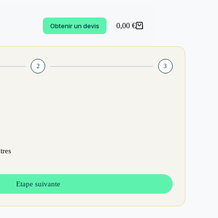
0,00
€
Obtenir un devis
2
3
tres
Etape suivante