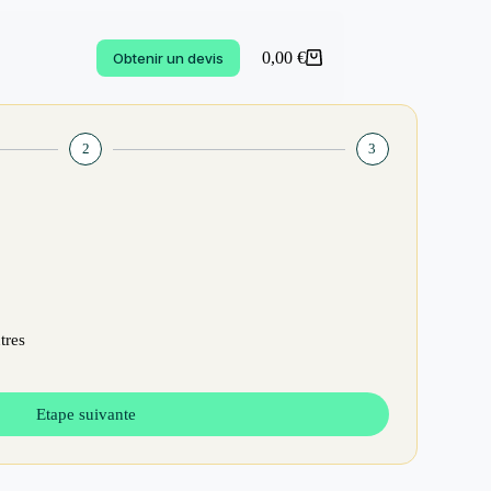
0,00
€
Obtenir un devis
2
3
tres
Etape suivante