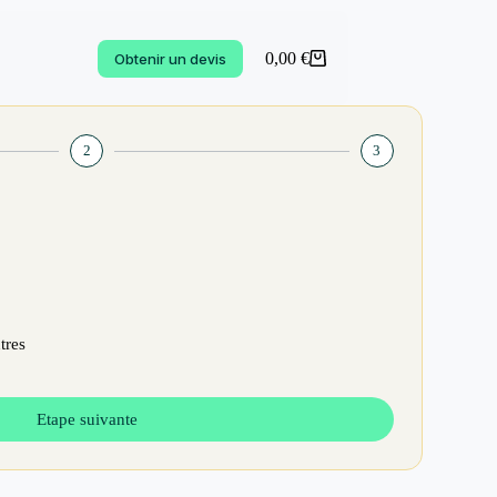
0,00
€
Obtenir un devis
2
3
tres
Etape suivante