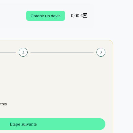
0,00
€
Obtenir un devis
2
3
tres
Etape suivante