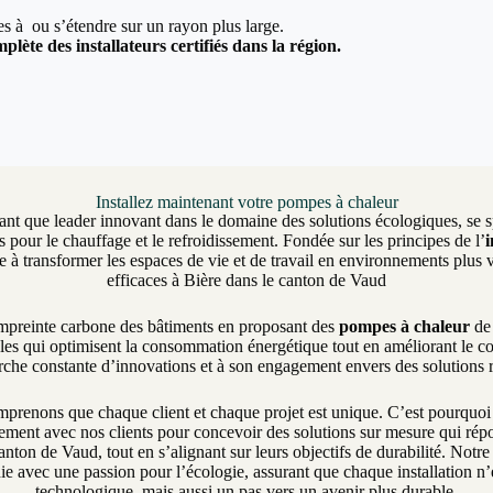
ées à ou s’étendre sur un rayon plus large.
plète des installateurs certifiés dans la région.
Installez maintenant votre pompes à chaleur
ant que leader innovant dans le domaine des solutions écologiques, se sp
 pour le chauffage et le refroidissement. Fondée sur les principes de l’
 transformer les espaces de vie et de travail en environnements plus v
efficaces à Bière dans le canton de Vaud
empreinte carbone des bâtiments en proposant des
pompes à chaleur
de 
les qui optimisent la consommation énergétique tout en améliorant le c
erche constante d’innovations et à son engagement envers des solutions
enons que chaque client et chaque projet est unique. C’est pourquo
itement avec nos clients pour concevoir des solutions sur mesure qui ré
anton de Vaud, tout en s’alignant sur leurs objectifs de durabilité. Not
ie avec une passion pour l’écologie, assurant que chaque installation n
technologique, mais aussi un pas vers un avenir plus durable.