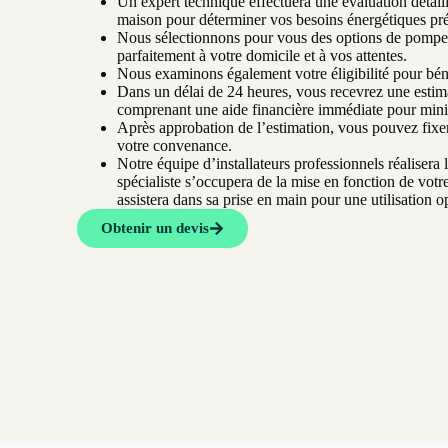
Un expert technique effectuera une évaluation détaill
maison pour déterminer vos besoins énergétiques pré
Nous sélectionnons pour vous des options de pompes
parfaitement à votre domicile et à vos attentes.
Nous examinons également votre éligibilité pour béné
Dans un délai de 24 heures, vous recevrez une esti
comprenant une aide financière immédiate pour minimi
Après approbation de l’estimation, vous pouvez fixer 
votre convenance.
Notre équipe d’installateurs professionnels réalisera l
spécialiste s’occupera de la mise en fonction de vot
assistera dans sa prise en main pour une utilisation o
Obtenir un devis