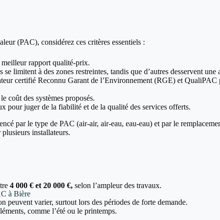
leur (PAC), considérez ces critères essentiels :
 meilleur rapport qualité-prix.
 se limitent à des zones restreintes, tandis que d’autres desservent une a
allateur certifié Reconnu Garant de l’Environnement (RGE) et QualiPAC p
t le coût des systèmes proposés.
x pour juger de la fiabilité et de la qualité des services offerts.
encé par le type de PAC (air-air, air-eau, eau-eau) et par le remplaceme
plusieurs installateurs.
ntre
4 000 € et 20 000 €,
selon l’ampleur des travaux.
AC à Bière
tion peuvent varier, surtout lors des périodes de forte demande.
 cléments, comme l’été ou le printemps.