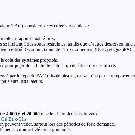
leur (PAC), considérez ces critères essentiels :
 meilleur rapport qualité-prix.
 se limitent à des zones restreintes, tandis que d’autres desservent une a
allateur certifié Reconnu Garant de l’Environnement (RGE) et QualiPAC p
t le coût des systèmes proposés.
x pour juger de la fiabilité et de la qualité des services offerts.
encé par le type de PAC (air-air, air-eau, eau-eau) et par le remplaceme
plusieurs installateurs.
ntre
4 000 € et 20 000 €,
selon l’ampleur des travaux.
AC à Brig-Glis
tion peuvent varier, surtout lors des périodes de forte demande.
 cléments, comme l’été ou le printemps.