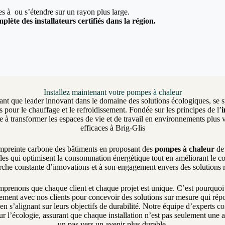
ées à ou s’étendre sur un rayon plus large.
plète des installateurs certifiés dans la région.
Installez maintenant votre pompes à chaleur
ant que leader innovant dans le domaine des solutions écologiques, se sp
 pour le chauffage et le refroidissement. Fondée sur les principes de l’
 transformer les espaces de vie et de travail en environnements plus v
efficaces à Brig-Glis
empreinte carbone des bâtiments en proposant des
pompes à chaleur
de 
les qui optimisent la consommation énergétique tout en améliorant le c
erche constante d’innovations et à son engagement envers des solutions
enons que chaque client et chaque projet est unique. C’est pourquo
itement avec nos clients pour concevoir des solutions sur mesure qui ré
 en s’alignant sur leurs objectifs de durabilité. Notre équipe d’experts 
r l’écologie, assurant que chaque installation n’est pas seulement une 
un pas vers un avenir plus durable.