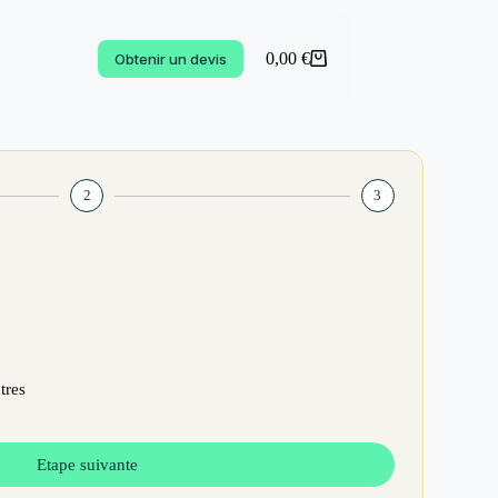
0,00
€
Obtenir un devis
2
3
tres
Etape suivante