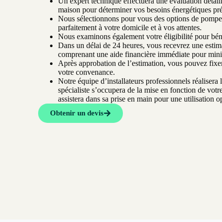
Un expert technique effectuera une évaluation détaill
maison pour déterminer vos besoins énergétiques pré
Nous sélectionnons pour vous des options de pompes
parfaitement à votre domicile et à vos attentes.
Nous examinons également votre éligibilité pour béné
Dans un délai de 24 heures, vous recevrez une esti
comprenant une aide financière immédiate pour minimi
Après approbation de l’estimation, vous pouvez fixer 
votre convenance.
Notre équipe d’installateurs professionnels réalisera l
spécialiste s’occupera de la mise en fonction de vot
assistera dans sa prise en main pour une utilisation o
Obtenir un devis