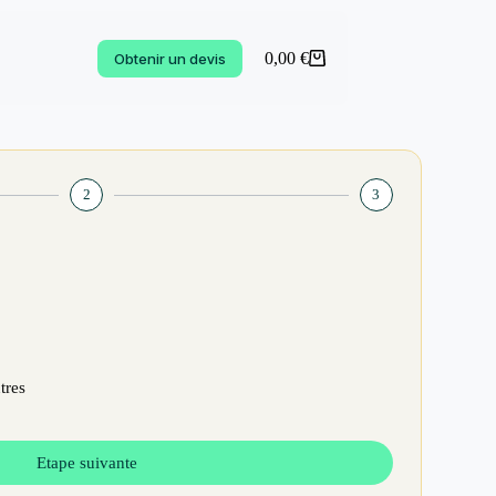
0,00
€
Obtenir un devis
2
3
tres
Etape suivante