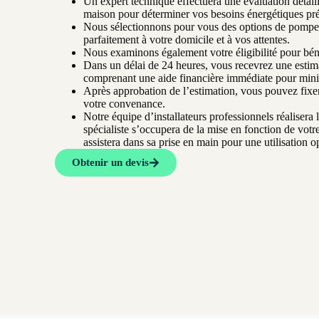
Un expert technique effectuera une évaluation détaill
maison pour déterminer vos besoins énergétiques pré
Nous sélectionnons pour vous des options de pompes
parfaitement à votre domicile et à vos attentes.
Nous examinons également votre éligibilité pour béné
Dans un délai de 24 heures, vous recevrez une esti
comprenant une aide financière immédiate pour minimi
Après approbation de l’estimation, vous pouvez fixer 
votre convenance.
Notre équipe d’installateurs professionnels réalisera l
spécialiste s’occupera de la mise en fonction de vot
assistera dans sa prise en main pour une utilisation o
Obtenir un devis