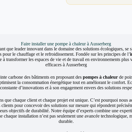
Faire installer une pompe à chaleur à Ausserberg
ant que leader innovant dans le domaine des solutions écologiques, se sp
 pour le chauffage et le refroidissement. Fondée sur les principes de l’
 transformer les espaces de vie et de travail en environnements plus v
efficaces à Ausserberg
einte carbone des bâtiments en proposant des
pompes à chaleur
de poin
ptimisent la consommation énergétique tout en améliorant le confort. 
e constante d’innovations et à son engagement envers des solutions resp
ue chaque client et chaque projet est unique. C’est pourquoi nous a
s clients pour concevoir des solutions sur mesure qui répondent précisé
 leurs objectifs de durabilité. Notre équipe d’experts combine une exper
ue chaque installation n’est pas seulement une avancée technologique, m
durable.