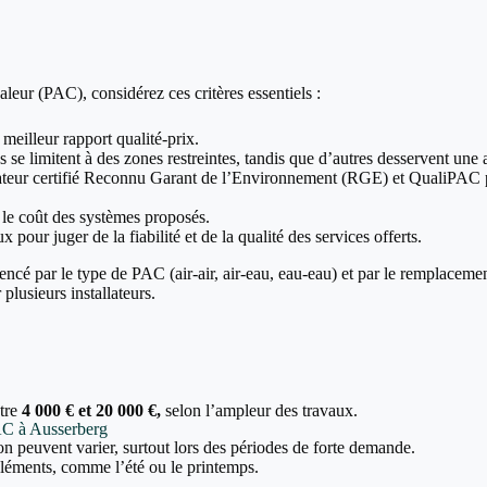
leur (PAC), considérez ces critères essentiels :
 meilleur rapport qualité-prix.
 se limitent à des zones restreintes, tandis que d’autres desservent une a
allateur certifié Reconnu Garant de l’Environnement (RGE) et QualiPAC p
t le coût des systèmes proposés.
x pour juger de la fiabilité et de la qualité des services offerts.
encé par le type de PAC (air-air, air-eau, eau-eau) et par le remplaceme
plusieurs installateurs.
ntre
4 000 € et 20 000 €,
selon l’ampleur des travaux.
PAC à Ausserberg
tion peuvent varier, surtout lors des périodes de forte demande.
 cléments, comme l’été ou le printemps.