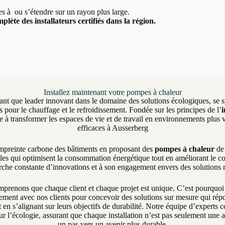
ées à ou s’étendre sur un rayon plus large.
plète des installateurs certifiés dans la région.
Installez maintenant votre pompes à chaleur
ant que leader innovant dans le domaine des solutions écologiques, se sp
 pour le chauffage et le refroidissement. Fondée sur les principes de l’
 transformer les espaces de vie et de travail en environnements plus v
efficaces à Ausserberg
empreinte carbone des bâtiments en proposant des
pompes à chaleur
de 
les qui optimisent la consommation énergétique tout en améliorant le c
erche constante d’innovations et à son engagement envers des solutions
enons que chaque client et chaque projet est unique. C’est pourquo
itement avec nos clients pour concevoir des solutions sur mesure qui ré
 en s’alignant sur leurs objectifs de durabilité. Notre équipe d’experts
r l’écologie, assurant que chaque installation n’est pas seulement une 
un pas vers un avenir plus durable.