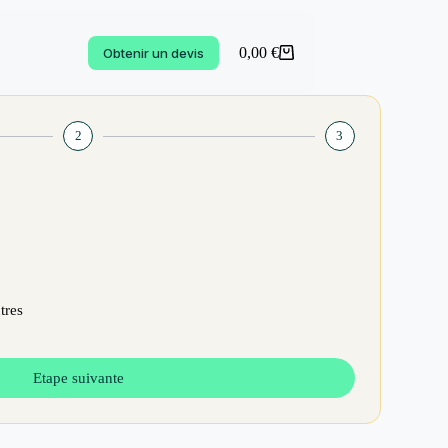
0,00
€
Obtenir un devis
2
3
tres
Etape suivante