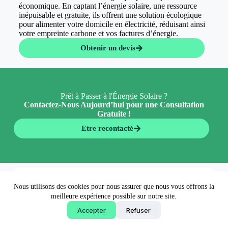
économique. En captant l’énergie solaire, une ressource
inépuisable et gratuite, ils offrent une solution écologique
pour alimenter votre domicile en électricité, réduisant ainsi
votre empreinte carbone et vos factures d’énergie.
Obtenir un devis
Prêt à Passer à l'Énergie Solaire ?
Contactez-Nous Aujourd’hui pour une Consultation
Gratuite !
Etre recontacté
En 5 minutes 👉
Nous utilisons des cookies pour nous assurer que nous vous offrons la
Obtenir un devis
meilleure expérience possible sur notre site.
Accepter
Refuser
Copyright © 2026 - EconormWay - Solutions écologiques
made by
AgenceFancy
.