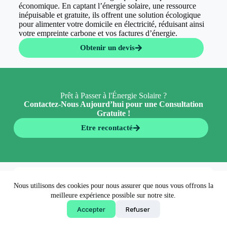
économique. En captant l’énergie solaire, une ressource
inépuisable et gratuite, ils offrent une solution écologique
pour alimenter votre domicile en électricité, réduisant ainsi
votre empreinte carbone et vos factures d’énergie.
Obtenir un devis
Prêt à Passer à l'Énergie Solaire ?
Contactez-Nous Aujourd’hui pour une Consultation
Gratuite !
Etre recontacté
En 5 minutes 👉
Nous utilisons des cookies pour nous assurer que nous vous offrons la
Obtenir un devis
meilleure expérience possible sur notre site.
Accepter
Refuser
Copyright © 2026 - EconormWay - Solutions écologiques
made by
AgenceFancy
.