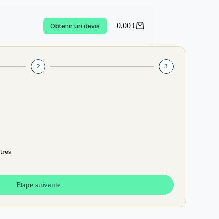
0,00
€
Obtenir un devis
2
3
tres
Etape suivante