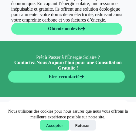
économique. En captant l’énergie solaire, une ressource
inépuisable et gratuite, ils offrent une solution écologique
pour alimenter votre domicile en électricité, réduisant ainsi
votre empreinte carbone et vos factures d’énergie.
Obtenir un devis
Prêt à Passer à l'Énergie Solaire ?
Contactez-Nous Aujourd’hui pour une Consultation
Gratuite !
Etre recontacté
En 5 minutes 👉
Nous utilisons des cookies pour nous assurer que nous vous offrons la
Obtenir un devis
meilleure expérience possible sur notre site.
Accepter
Refuser
Copyright © 2026 - EconormWay - Solutions écologiques
made by
AgenceFancy
.