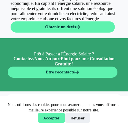
économique. En captant l’énergie solaire, une ressource
inépuisable et gratuite, ils offrent une solution écologique
pour alimenter votre domicile en électricité, réduisant ainsi
votre empreinte carbone et vos factures d’énergie.
Obtenir un devis
Prêt à Passer à l'Énergie Solaire ?
Contactez-Nous Aujourd’hui pour une Consultation
Gratuite !
Etre recontacté
En 5 minutes 👉
Nous utilisons des cookies pour nous assurer que nous vous offrons la
Obtenir un devis
meilleure expérience possible sur notre site.
Accepter
Refuser
Copyright © 2026 - EconormWay - Solutions écologiques
made by
AgenceFancy
.