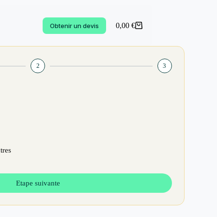
0,00
€
Obtenir un devis
2
3
tres
Etape suivante