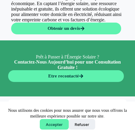
économique. En captant l’énergie solaire, une ressource
inépuisable et gratuite, ils offrent une solution écologique
pour alimenter votre domicile en électricité, réduisant ainsi
votre empreinte carbone et vos factures d’énergie.
Obtenir un devis
Prêt à Passer à l'Énergie Solaire ?
Contactez-Nous Aujourd’hui pour une Consultation
Gratuite !
Etre recontacté
En 5 minutes 👉
Nous utilisons des cookies pour nous assurer que nous vous offrons la
Obtenir un devis
meilleure expérience possible sur notre site.
Accepter
Refuser
Copyright © 2026 - EconormWay - Solutions écologiques
made by
AgenceFancy
.