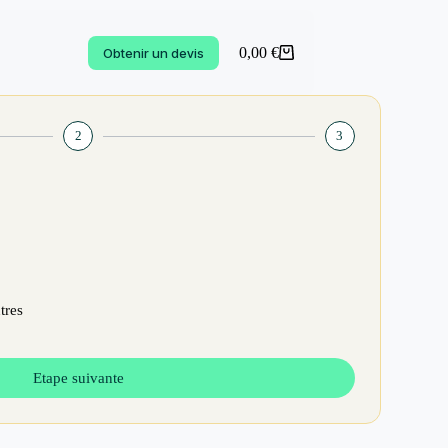
0,00
€
Obtenir un devis
2
3
tres
Etape suivante