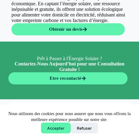
économique. En captant l’énergie solaire, une ressource
inépuisable et gratuite, ils offrent une solution écologique
pour alimenter votre domicile en électricité, réduisant ainsi
votre empreinte carbone et vos factures d’énergie.
Obtenir un devis
Prêt à Passer à l'Énergie Solaire ?
Contactez-Nous Aujourd’hui pour une Consultation
Gratuite !
Etre recontacté
En 5 minutes 👉
Nous utilisons des cookies pour nous assurer que nous vous offrons la
Obtenir un devis
meilleure expérience possible sur notre site.
Accepter
Refuser
Copyright © 2026 - EconormWay - Solutions écologiques
made by
AgenceFancy
.